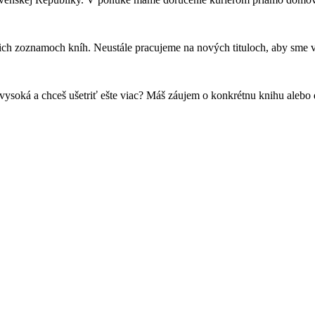
h zoznamoch kníh. Neustále pracujeme na nových tituloch, aby sme vžd
privysoká a chceš ušetriť ešte viac? Máš záujem o konkrétnu knihu ale