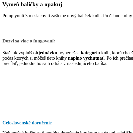
Vymeň balíčky a opakuj
Po uplynutí 3 mesiacov ti zašleme nový balíček kníh. Prečítané knihy z
Dozvi sa viac o fungovaní:
Stačí ak vyplníš
objednávku
, vyberieš si
kategóriu
kníh, ktorú chceš
počas ktorých si môžeš tieto knihy
naplno vychutnať
. Po ich prečít
prečítať, jednoducho sa ti odráta z nasledujúceho balíka.
Celoslovenské doručenie
Nekonečná knižnica ti ponúka doručenie kuriérom na území celej S