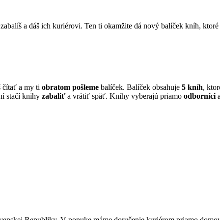
abalíš a dáš ich kuriérovi. Ten ti okamžite dá nový balíček kníh, ktoré 
 čítať a my ti
obratom pošleme
balíček. Balíček obsahuje
5 kníh
, kto
aní stačí knihy
zabaliť
a vrátiť späť. Knihy vyberajú priamo
odborníci
a
lovenskej Republiky. V ponuke máme doručenie kuriérom priamo domov