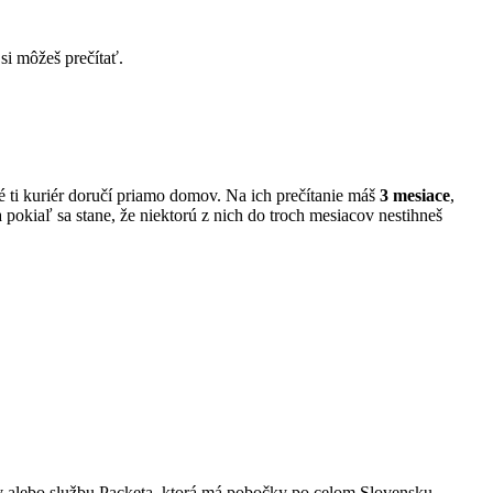
si môžeš prečítať.
ré ti kuriér doručí priamo domov. Na ich prečítanie máš
3 mesiace
,
 pokiaľ sa stane, že niektorú z nich do troch mesiacov nestihneš
 alebo službu Packeta, ktorá má pobočky po celom Slovensku.