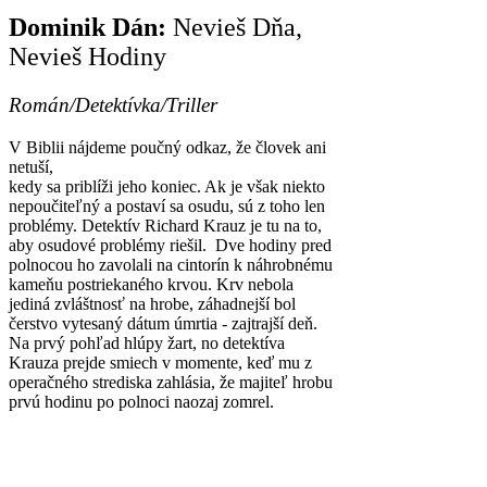
Dominik Dán:
Nevieš Dňa,
Nevieš Hodiny
Román/Detektívka/Triller
V Biblii nájdeme poučný odkaz, že človek ani
netuší,
kedy sa priblíži jeho koniec. Ak je však niekto
nepoučiteľný a postaví sa osudu, sú z toho len
problémy. Detektív Richard Krauz je tu na to,
aby osudové problémy riešil. Dve hodiny pred
polnocou ho zavolali na cintorín k náhrobnému
kameňu postriekaného krvou. Krv nebola
jediná zvláštnosť na hrobe, záhadnejší bol
čerstvo vytesaný dátum úmrtia - zajtrajší deň.
Na prvý pohľad hlúpy žart, no detektíva
Krauza prejde smiech v momente, keď mu z
operačného strediska zahlásia, že majiteľ hrobu
prvú hodinu po polnoci naozaj zomrel.