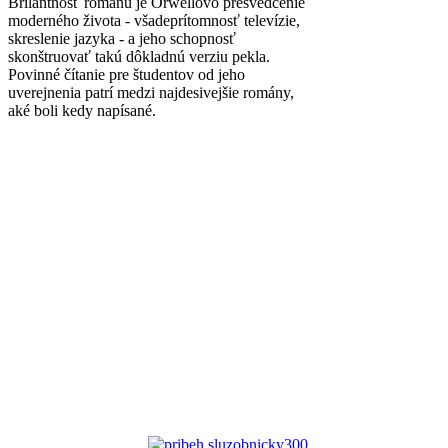
Brilantnosť románu je Orwellovo presvedčenie
moderného života - všadeprítomnosť televízie,
skreslenie jazyka - a jeho schopnosť
skonštruovať takú dôkladnú verziu pekla.
Povinné čítanie pre študentov od jeho
uverejnenia patrí medzi najdesivejšie romány,
aké boli kedy napísané.