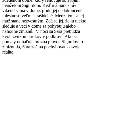
zdedenom dome, ktorý renovuje so svojím
manželom Sigurdom. Keď má Sara stráviť
víkend sama v dome, prídu jej nedokončené
miestnosti veľmi strašidelné. Medzitým sa jej
muž stane nezvestným. Zdá sa jej, že ju niekto
sleduje a veci v dome sa pohybujú alebo
náhodne zmiznú. V noci sa Sara prebúdza
kvôli zvukom krokov v podkroví. Ako sa
pomaly odhaľuje hrozná pravda Sigurdovho
zmiznutia, Sára začína pochybovať o svojej
realite.