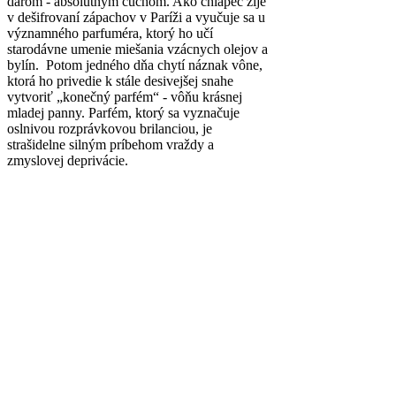
darom - absolútnym čuchom. Ako chlapec žije
v dešifrovaní zápachov v Paríži a vyučuje sa u
významného parfuméra, ktorý ho učí
starodávne umenie miešania vzácnych olejov a
bylín. Potom jedného dňa chytí náznak vône,
ktorá ho privedie k stále desivejšej snahe
vytvoriť „konečný parfém“ - vôňu krásnej
mladej panny. Parfém, ktorý sa vyznačuje
oslnivou rozprávkovou brilanciou, je
strašidelne silným príbehom vraždy a
zmyslovej deprivácie.