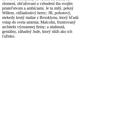
zlomení, obťažovaní a vzbudení iba svojím
priateľstvom a ambíciami. Je tu milý, pekný
Willem, ctižiadostivý herec; JB, pohotový,
niekedy krutý maliar z Brooklynu, ktorý hľadá
vstup do sveta umenia; Malcolm, frustrovaný
architekt významnej firmy; a stiahnutá,
geniálny, záhadný Jude, ktorý slúži ako ich
ťažisko.