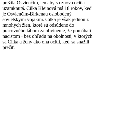
prežila Osvienčim, len aby sa znova ocitla
uzamknutá. Cilka Kleinová má 18 rokov, keď
je Osvienčim-Birkenau oslobodený
sovietskymi vojakmi. Cilka je však jednou z
mnohých žien, ktoré sú odsúdené do
pracovného tábora za obvinenie, že pomáhali
nacistom - bez ohľadu na okolnosti, v ktorých
sa Cilka a ženy ako ona ocitli, keď sa snažili
prežiť.