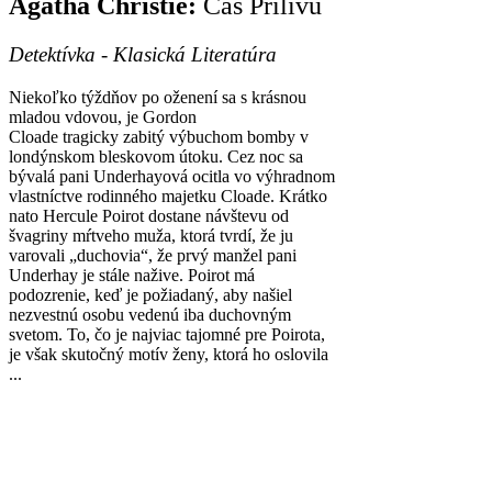
Agatha Christie:
Čas Prílivu
Detektívka - Klasická
Literatúra
Niekoľko týždňov po oženení sa s krásnou
mladou vdovou, je Gordon
Cloade tragicky zabitý výbuchom bomby v
londýnskom bleskovom útoku. Cez noc sa
bývalá pani Underhayová ocitla vo výhradnom
vlastníctve rodinného majetku Cloade. Krátko
nato Hercule Poirot dostane návštevu od
švagriny mŕtveho muža, ktorá tvrdí, že ju
varovali „duchovia“, že prvý manžel pani
Underhay je stále nažive. Poirot má
podozrenie, keď je požiadaný, aby našiel
nezvestnú osobu vedenú iba duchovným
svetom. To, čo je najviac tajomné pre Poirota,
je však skutočný motív ženy, ktorá ho oslovila
...