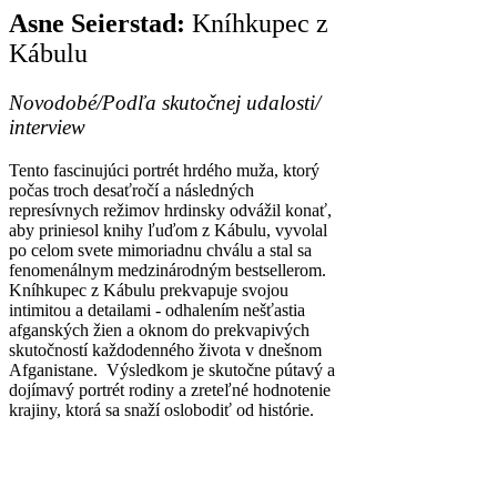
Asne Seierstad:
Kníhkupec z
Kábulu
Novodobé/Podľa skutočnej udalosti/
interview
Tento fascinujúci portrét hrdého muža, ktorý
počas troch desaťročí a následných
represívnych režimov hrdinsky odvážil konať,
aby priniesol knihy ľuďom z Kábulu, vyvolal
po celom svete mimoriadnu chválu a stal sa
fenomenálnym medzinárodným bestsellerom.
Kníhkupec z Kábulu prekvapuje svojou
intimitou a detailami - odhalením nešťastia
afganských žien a oknom do prekvapivých
skutočností každodenného života v dnešnom
Afganistane. Výsledkom je skutočne pútavý a
dojímavý portrét rodiny a zreteľné hodnotenie
krajiny, ktorá sa snaží oslobodiť od histórie.