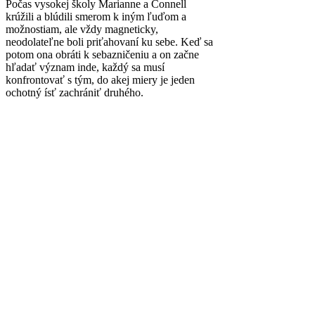
Počas vysokej školy Marianne a Connell
krúžili a blúdili smerom k iným ľuďom a
možnostiam, ale vždy magneticky,
neodolateľne boli priťahovaní ku sebe. Keď sa
potom ona obráti k sebazničeniu a on začne
hľadať význam inde, každý sa musí
konfrontovať s tým, do akej miery je jeden
ochotný ísť zachrániť druhého.