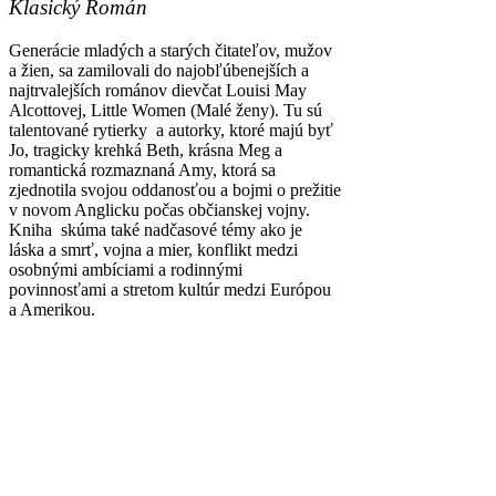
Klasický Román
Generácie mladých a starých čitateľov, mužov
a žien, sa zamilovali do najobľúbenejších a
najtrvalejších románov dievčat Louisi May
Alcottovej, Little Women (Malé ženy). Tu sú
talentované rytierky a autorky, ktoré majú byť
Jo, tragicky krehká Beth, krásna Meg a
romantická rozmaznaná Amy, ktorá sa
zjednotila svojou oddanosťou a bojmi o prežitie
v novom Anglicku počas občianskej vojny.
Kniha
skúma také nadčasové témy ako je
láska a smrť, vojna a mier, konflikt medzi
osobnými ambíciami a rodinnými
povinnosťami a stretom kultúr medzi Európou
a Amerikou.