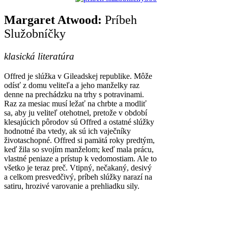
Margaret Atwood:
Príbeh
Služobníčky
klasická literatúra
Offred je slúžka v Gileadskej republike. Môže
odísť z domu veliteľa a jeho manželky raz
denne na prechádzku na trhy s potravinami.
Raz za mesiac musí ležať na chrbte a modliť
sa, aby ju veliteľ otehotnel, pretože v období
klesajúcich pôrodov sú Offred a ostatné slúžky
hodnotné iba vtedy, ak sú ich vaječníky
životaschopné. Offred si pamätá roky predtým,
keď žila so svojím manželom; keď mala prácu,
vlastné peniaze a prístup k vedomostiam. Ale to
všetko je teraz preč. Vtipný, nečakaný, desivý
a celkom presvedčivý, príbeh slúžky narazí na
satiru, hrozivé varovanie a prehliadku sily.