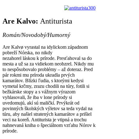
Are Kalvo:
Antiturista
Román/Novodobý/Humorný
Are Kalvø vyrastal na idylickom západnom
pobreží Nórska, no nikdy
nezahorel láskou k prírode. Presťahoval sa do
mesta a už sa za vidiekom neobzrel. Nikdy mu
to nespôsobovalo problémy – až doteraz. Pred
pár rokmi mu príroda ukradla prvých
kamarátov. Blízki ľudia, s ktorými kedysi
vymetal krčmy, zrazu chodili na túry, fotili si
bežkárske stopy a s vážnym výrazom
vyhlasovali, že iba v lone prírody si
uvedomujú, akí sú maličkí. Prvýkrát od
povinných školských výletov sa teda vydal na
túru, aby našiel stratených kamarátov a prišiel
veci na koreň. Antiturista je vtipná a trochu
nahnevaná kniha o špeciálnom vzťahu Nórov k
prírode.