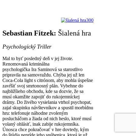
Sebastian Fitzek:
Šialená hra
Psychologický Triller
Mal to byť posledný deň v jej živote.
Renomovaná kriminálna
psychologička Ira Saminová sa starostlivo
pripravila na samovraždu. Chýba jej už len
Coca-Cola light s citrónom, aby mohla úspešne
zavŕšiť svoj smrtonosný plán. Vybehne do
najbližšieho obchodu, kde sa dozvie, že sa
musí okamžite zapojiť do rukojemníckej
drámy. Do živého vysielania vtrhol psychopat,
zajal skupinku návštevníkov a spustil morbídnu
hru: telefonuje náhodne zvoleným
poslucháčom a žiada od nich heslo, ktoré musí
volaný ohlásiť, inak zabije rukojemníka.
Únosca chce pokračovať v hre dovtedy, kým
do štúdia nepríde jeho snúbenica. ktorá je už