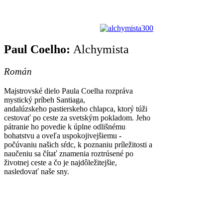
Paul Coelho:
Alchymista
Román
Majstrovské dielo Paula Coelha rozpráva
mystický príbeh Santiaga,
andalúzskeho pastierskeho chlapca, ktorý túži
cestovať po ceste za svetským pokladom. Jeho
pátranie ho povedie k úplne odlišnému
bohatstvu a oveľa uspokojivejšiemu -
počúvaniu našich sŕdc, k poznaniu príležitosti a
naučeniu sa čítať znamenia roztrúsené po
životnej ceste a čo je najdôležitejšie,
nasledovať naše sny.